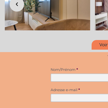
Voir
Contact
Nom/Prénom
*
NH
Adresse e-mail
*