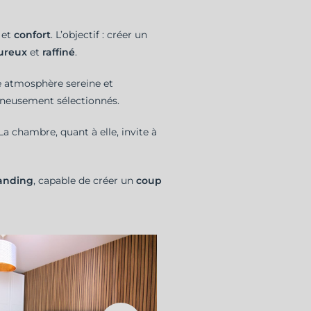
e
et
confort
. L’objectif : créer un
ureux
et
raffiné
.
ne atmosphère sereine et
oigneusement sélectionnés.
 La chambre, quant à elle, invite à
tanding
, capable de créer un
coup